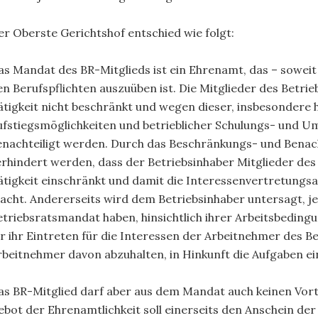
er Oberste Gerichtshof entschied wie folgt:
as Mandat des BR-Mitglieds ist ein Ehrenamt, das – sowei
en Berufspflichten auszuüben ist. Die Mitglieder des Betri
ätigkeit nicht beschränkt und wegen dieser, insbesondere hi
ufstiegsmöglichkeiten und betrieblicher Schulungs- und
enachteiligt werden. Durch das Beschränkungs- und Benacht
erhindert werden, dass der Betriebsinhaber Mitglieder des 
ätigkeit einschränkt und damit die Interessenvertretung
acht. Andererseits wird dem Betriebsinhaber untersagt, je
etriebsratsmandat haben, hinsichtlich ihrer Arbeitsbeding
ür ihr Eintreten für die Interessen der Arbeitnehmer des B
rbeitnehmer davon abzuhalten, in Hinkunft die Aufgaben e
as BR-Mitglied darf aber aus dem Mandat auch keinen Vortei
ebot der Ehrenamtlichkeit soll einerseits den Anschein der