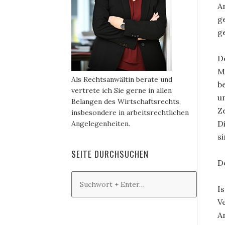
A
g
g
D
M
Als Rechtsanwältin berate und
b
vertrete ich Sie gerne in allen
u
Belangen des Wirtschaftsrechts,
Z
insbesondere in arbeitsrechtlichen
D
Angelegenheiten.
s
SEITE DURCHSUCHEN
D
I
V
A