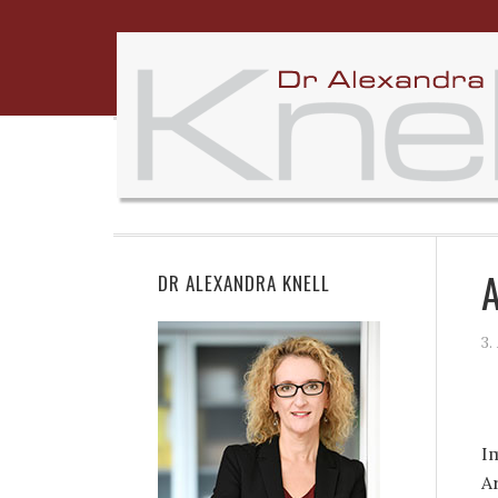
A
DR ALEXANDRA KNELL
3.
I
A