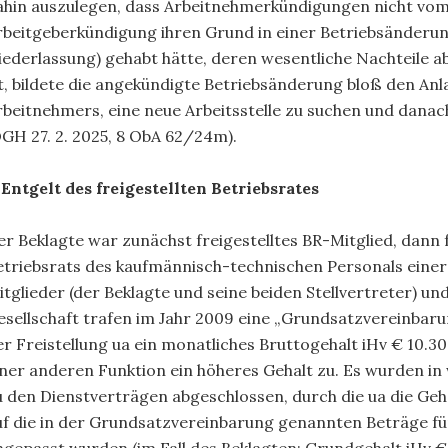
ahin auszulegen, dass Arbeitnehmerkündigungen nicht vom 
rbeitgeberkündigung ihren Grund in einer Betriebsänderung
iederlassung) gehabt hätte, deren wesentliche Nachteile a
st, bildete die angekündigte Betriebsänderung bloß den Anl
rbeitnehmers, eine neue Arbeitsstelle zu suchen und danac
OGH 27. 2. 2025, 8 ObA 62/24m).
. Entgelt des freigestellten Betriebsrates
er Beklagte war zunächst freigestelltes BR-Mitglied, dann 
etriebsrats des kaufmännisch-technischen Personals einer Fl
itglieder (der Beklagte und seine beiden Stellvertreter) u
esellschaft trafen im Jahr 2009 eine „Grundsatzvereinba
er Freistellung ua ein monatliches Bruttogehalt iHv € 10.300
iner anderen Funktion ein höheres Gehalt zu. Es wurden i
u den Dienstverträgen abgeschlossen, durch die ua die Gehä
uf die in der Grundsatzvereinbarung genannten Beträge für 