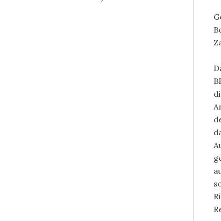
G
B
Z
D
B
d
A
d
d
A
g
a
s
R
R