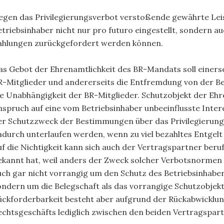
egen das Privilegierungsverbot verstoßende gewährte Le
etriebsinhaber nicht nur pro futuro eingestellt, sondern au
ahlungen zurückgefordert werden können.
as Gebot der Ehrenamtlichkeit des BR-Mandats soll einerse
R-Mitglieder und andererseits die Entfremdung von der Be
ie Unabhängigkeit der BR-Mitglieder. Schutzobjekt der Ehre
nspruch auf eine vom Betriebsinhaber unbeeinflusste Inte
er Schutzzweck der Bestimmungen über das Privilegierung
adurch unterlaufen werden, wenn zu viel bezahltes Entgel
uf die Nichtigkeit kann sich auch der Vertragspartner beruf
ekannt hat, weil anders der Zweck solcher Verbotsnormen 
uch gar nicht vorrangig um den Schutz des Betriebsinhaber
ondern um die Belegschaft als das vorrangige Schutzobjek
ückforderbarkeit besteht aber aufgrund der Rückabwicklun
echtsgeschäfts lediglich zwischen den beiden Vertragspart