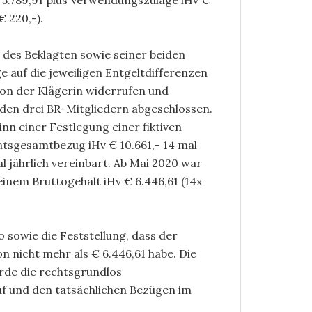
 5.789,91 plus Verwendungszulage iHv €
 220,-).
des Beklagten sowie seiner beiden
e auf die jeweiligen Entgeltdifferenzen
on der Klägerin widerrufen und
en drei BR-Mitgliedern abgeschlossen.
inn einer Festlegung einer fiktiven
tsgesamtbezug iHv € 10.661,- 14 mal
l jährlich vereinbart. Ab Mai 2020 war
einem Bruttogehalt iHv € 6.446,61 (14x
o sowie die Feststellung, dass der
n nicht mehr als € 6.446,61 habe. Die
rde die rechtsgrundlos
auf und den tatsächlichen Bezügen im