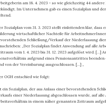
rbeitgeberin am 18. 4. 2023 – so wie gleichzeitig 44 andere 
ekündigt. Im Unternehmen gab es einen Sozialplan und de
eltend.
er Sozialplan vom 31. 3. 2023 stellt einleitenden klar, dass
ilderung wirtschaftlicher Nachteile für ArbeitnehmerInnen
evorstehenden Schließung/Verkauf der Niederlassung dient
mschrieben: „Der Sozialplan findet Anwendung auf alle Arb
eitraum vom 1. 4. 2023 bis 31. 12. 2023 aufgelöst wird. […]
ienstverhältnis aufgrund eines Pensionsantrittes beenden o
ind von der Vereinbarung ausgeschlossen. […] „
er OGH entschied wie folgt:
st ein Sozialplan, der aus Anlass einer bevorstehenden Sc
erkaufs einer Niederlassung abgeschlossen wurde, auf al
rbeitsverhältnis in einem näher genannten Zeitraum aufgel