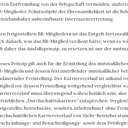
eren Entfremdung von der Belegschaft vermeiden, anderers
R-Mitglieder. Schutzobjekt der Ehrenamtlichkeit ist die Be
etriebsinhaber unbeeinflusste Interessenvertretung.
en freigestellten BR-Mitgliedern ist das Entgelt fortzuzah
ich danach, was das BR-Mitglied verdient hätte, wenn es wä
ilt daher das Ausfallsprinzip, zu ersetzen ist nur der mutm
ieses Prinzip gilt auch für die Ermittlung des mutmaßlichen
R-Mitglieds und dessen festzustellender mutmaßlicher betr
ndauernder Freistellung. Der Karriereverlauf ist anhand v
itglied vor dessen Freistellung weitgehend vergleichbar war
arriereverlauf muss überwiegend wahrscheinlich sein, also
etrieblichen „Durchschnittskarriere“ entsprechen. Verglei
reigestellte Betriebsräte, sondern Arbeitnehmer ohne Freis
urchschnittlichen Karriereverlauf von Nicht-Betriebsratsm
eschränkungs- und Benachteiligungs- sowie dem Privilegi