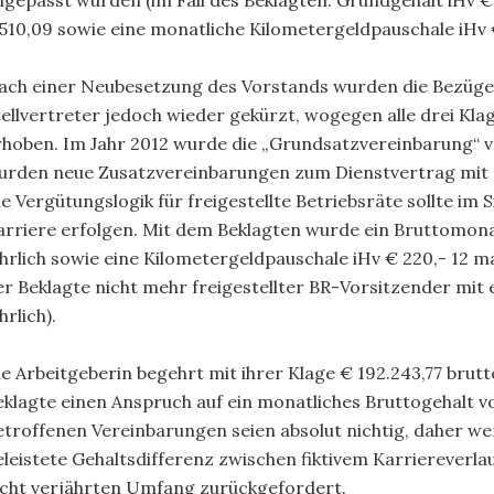
ngepasst wurden (im Fall des Beklagten: Grundgehalt iHv €
.510,09 sowie eine monatliche Kilometergeldpauschale iHv €
ach einer Neubesetzung des Vorstands wurden die Bezüge 
tellvertreter jedoch wieder gekürzt, wogegen alle drei Klag
rhoben. Im Jahr 2012 wurde die „Grundsatzvereinbarung“ v
urden neue Zusatzvereinbarungen zum Dienstvertrag mit d
e Vergütungslogik für freigestellte Betriebsräte sollte im S
arriere erfolgen. Mit dem Beklagten wurde ein Bruttomona
ährlich sowie eine Kilometergeldpauschale iHv € 220,- 12 ma
er Beklagte nicht mehr freigestellter BR-Vorsitzender mit 
hrlich).
ie Arbeitgeberin begehrt mit ihrer Klage € 192.243,77 brutt
eklagte einen Anspruch auf ein monatliches Bruttogehalt vo
etroffenen Vereinbarungen seien absolut nichtig, daher we
eleistete Gehaltsdifferenz zwischen fiktivem Karriereverl
icht verjährten Umfang zurückgefordert.